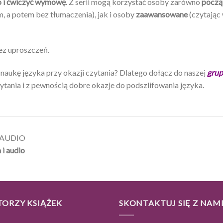
o i ćwiczyć wymowę
. Z serii mogą korzystać osoby zarówno
począ
, a potem bez tłumaczenia), jak i osoby
zaawansowane
(czytając 
bez uproszczeń.
ukę języka przy okazji czytania? Dlatego dołącz do naszej
grup
tania i z pewnością dobre okazje do podszlifowania języka.
| AUDIO
 i audio
TORZY KSIĄŻEK
SKONTAKTUJ SIĘ Z NAM