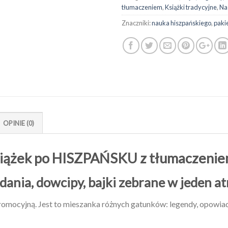
tłumaczeniem
,
Książki tradycyjne
,
Na
Znaczniki:
nauka hiszpańskiego
,
paki
OPINIE (0)
siążek po HISZPAŃSKU z tłumaczeniem
ania, dowcipy, bajki zebrane w jeden a
omocyjną. Jest to mieszanka różnych gatunków: legendy, opowiad