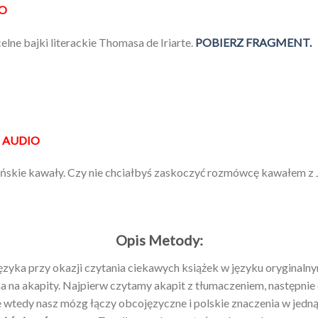
IO
lne bajki literackie Thomasa de Iriarte.
POBIERZ FRAGMENT.
 AUDIO
ańskie kawały. Czy nie chciałbyś zaskoczyć rozmówcę kawałem z 
Opis Metody:
ęzyka przy okazji czytania ciekawych książek w języku orygina
na na akapity. Najpierw czytamy akapit z tłumaczeniem, następnie
ie wtedy nasz mózg łączy obcojęzyczne i polskie znaczenia w jedną