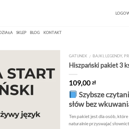
LOGOWA
 DZIAŁA
SKLEP
BLOG
KONTAKT
GATUNEK
BAJKI, LEGENDY, 
/
Hiszpański pakiet 3 k
Dodaj
109,00
zł
do
listy
Szybsze czytani
życzeń
słów bez wkuwani
Ten pakiet jest dla osób, które
naturalnie przyswajać słownict