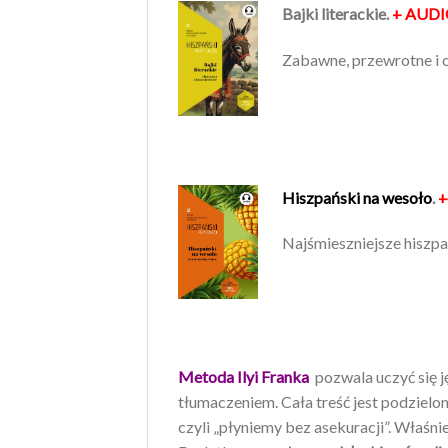
Bajki literackie.
+ AUD
Zabawne, przewrotne i ce
Hiszpański na wesoło
.
+
Najśmieszniejsze hiszp
Metoda Ilyi
Fra
nka
pozwala uczyć się j
tłumaczeniem. Cała treść jest podzielo
czyli „płyniemy bez asekuracji”. Właśn