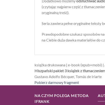
Dodatkowo możemy
odsłuchiwać audi
(czytając najpierw część z tłumaczeniem
oryginalną treść).
Seria zawiera pełne oryginalne teksty 
Prawdopodobne szukasz sposobów na na
na Ciebie duża dawka materiałów do czy
książka drukowana | e-book (epub+mobi) 
Hiszpański pakiet 3 książek z tłumaczeniem
Gustavo Adolfo Bécquer, Tomás de Iriarte
Pobierz darmowy fragment
NA CZYM POLEGA METODA
AU
IFRANK