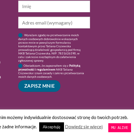
Wyrażam zgodę na przetwarzanie moich
danych osobowych dobrowolnie wskazanych
przeze mnie w powyższym formularzu
kontaktowym przez Tatiana Ciszewska
prowadzącą działalność gospodarczą pod firmą
NKB Tatiana Ciszewska, NIP: 7831626390, w
celu i zakresie niezbędnym do załatwienia
zgłoszonej sprawy.
a
Oświadczam, że zapoznałem się z
Polityką
prywatności i regulaminem
NKB Tatiana
Ciszewska i znam zasady i zakres przetwarzania
a
moich danych osobowych.
i nim możemy indywidualnie dostosować stronę do twoich potrzeb.
e żadne informacje.
Dowiedz się więcej
Akceptuję
MU ALIVE