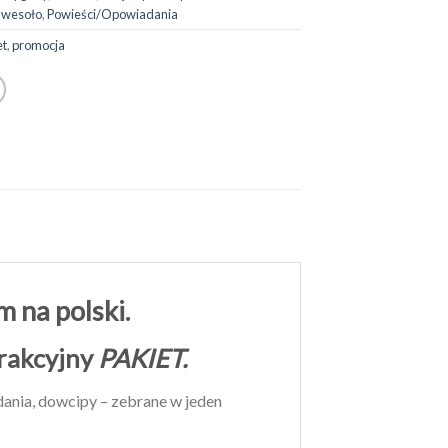
 wesoło
,
Powieści/Opowiadania
et
,
promocja
 na polski.
trakcyjny
PAKIET.
ania, dowcipy – zebrane w jeden