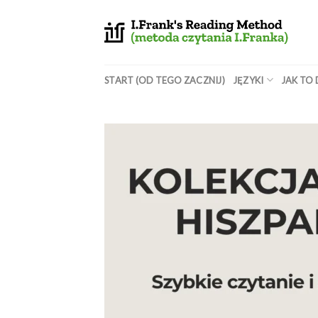
Skip
to
content
START (OD TEGO ZACZNIJ)
JĘZYKI
JAK TO