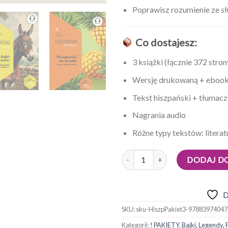
Poprawisz rozumienie ze sł
Co dostajesz:
3 książki (łącznie 372 stron
Wersję drukowaną + eboo
Tekst hiszpański + tłumacz
Nagrania audio
Różne typy tekstów: literat
Ilość
DODAJ D
D
SKU:
sku-HiszpPakiet3-9788397404
Kategorii:
! PAKIETY
,
Bajki, Legendy,