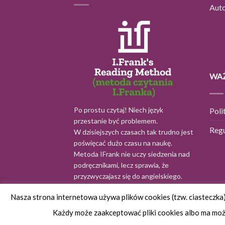
Aut
WAŻ
Po prostu czytaj! Niech język
Poli
przestanie być problemem.
Reg
W dzisiejszych czasach tak trudno jest
poświęcać dużo czasu na naukę.
Metoda IFrank nie uczy siedzenia nad
podręcznikami, lecz sprawia, że
przyzwyczajasz się do angielskiego.
Nasza strona internetowa używa plików cookies (tzw. ciasteczka
Każdy może zaakceptować pliki cookies albo ma możl
Copyright 2026 ©
IFrank by
websites.systems