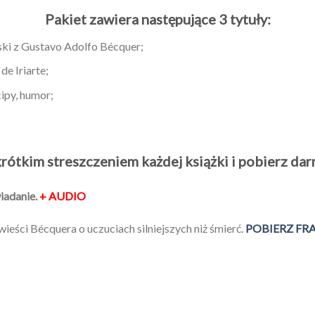
Pakiet zawiera następujące 3 tytuły:
ński z Gustavo Adolfo Bécquer;
de Iriarte;
ipy, humor;
krótkim streszczeniem każdej książki i pobierz d
iadanie.
+ AUDIO
ieści Bécquera o uczuciach silniejszych niż śmierć.
POBIERZ FR