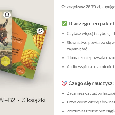
Oszczędzasz 28,70 zł
, kupują
Dlaczego ten pakiet 
Czytasz więcej i szybciej 
Słownictwo powtarza się w 
zapamiętać
Tłumaczenie pozwala rozum
Audio wspiera rozumienie
Czego się nauczysz:
Zaczniesz czytać po hiszpa
Przyswoisz więcej słów b
Zrozumiesz tekst bez ciąg