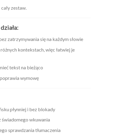
c cały zestaw.
działa:
– bez zatrzymywania się na każdym słowie
różnych kontekstach, więc łatwiej je
ieć tekst na bieżąco
 i poprawia wymowę
ńsku płynniej i bez blokady
ez świadomego wkuwania
łego sprawdzania tłumaczenia