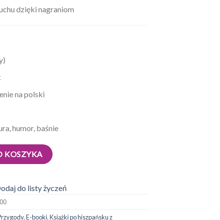
uchu dzięki nagraniom
y)
k
enie na polski
ura, humor, baśnie
O KOSZYKA
odaj do listy życzeń
700
 Przygody
,
E-booki
,
Książki po hiszpańsku z