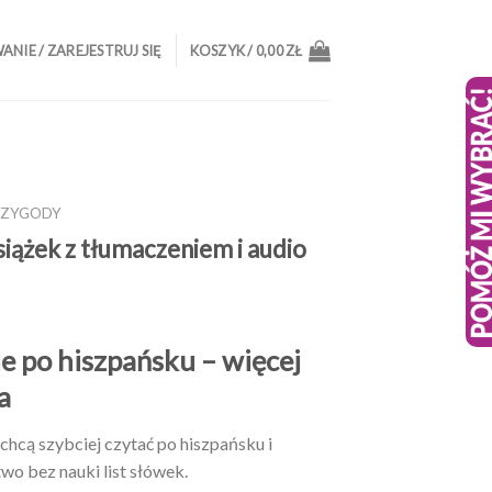
NIE / ZAREJESTRUJ SIĘ
KOSZYK /
0,00
ZŁ
PRZYGODY
siążek z tłumaczeniem i audio
e po hiszpańsku – więcej
a
 chcą szybciej czytać po hiszpańsku i
wo bez nauki list słówek.