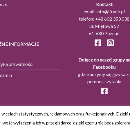
orzy
Kontakt
email:
info@ifrank.pl
telefon:
+48 602 353 038
ul. Miętowa 52
61-680 Poznań
NE INFORMACJE
Dołącz do naszej grupy n
tyka prywatności
Facebooku
gdzie uczymy się języka z
ulamin
pomocą czytania
) w celach statystycznych, reklamowych oraz funkcjonalnych. Dzięk
iwość wyłączenia ich w przeglądarce, dzięki czemu nie będą zbieran