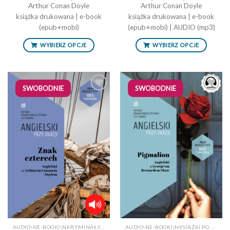
cen:
cen:
Arthur Conan Doyle
Arthur Conan Doyle
od
od
książka drukowana | e-book
47,90 zł
książka drukowana | e-book
31,92 zł
do
do
(epub+mobi)
(epub+mobi) | AUDIO (mp3)
64,90 zł
44,90 zł
WYBIERZ OPCJE
WYBIERZ OPCJE
SWOBODNIE
SWOBODNIE
Dodaj
Dodaj
do
do
listy
listy
życzeń
życzeń
AUDIO\NE-BOOKI\NKRYMINAŁY/SENSACJE\NKSIĄŻKI PO ANGIELSKU Z TŁUMACZENIEM\NKSIĄŻKI TRADYCYJNEAUDIO
AUDIO\NE-BOOKI\NKSIĄŻKI PO ANGIELSKU Z TŁUMACZENIEM\NKSIĄŻKI TRADYCYJNE\NPOWIEŚCI/OPOWIADANIAAUDIO