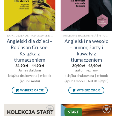
BAJKI, LEGENDY, PRZYGODY\NE-BOOKI\NKSIĄŻKI PO ANGIELSKU Z TŁUMACZENIEM\NKSIĄŻKI TRADYCYJNEBAJKI, LEGENDY, PRZYGODY
AUDIO\NE-BOOKI\NKSIĄŻKI PO ANGIELSKU Z TŁUMACZENIEM\NKSIĄŻKI TRADYCYJNE\NNA WESOŁOAUDIO
Angielski dla dzieci –
Angielski na wesoło
Robinson Crusoe.
– humor, żarty i
Książka z
kawały z
tłumaczeniem
tłumaczeniem
Zakres
Zakres
31,90
zł
–
44,90
zł
30,90
zł
–
43,90
zł
cen:
cen:
James Baldwin
autor nieznany
od
od
książka drukowana | e-book
31,90 zł
książka drukowana | e-book
30,90 zł
do
do
(epub+mobi)
(epub+mobi) | AUDIO (mp3)
44,90 zł
43,90 zł
WYBIERZ OPCJE
WYBIERZ OPCJE
START