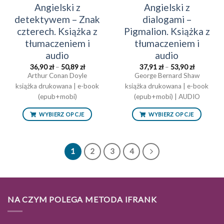
Angielski z
Angielski z
detektywem – Znak
dialogami –
czterech. Książka z
Pigmalion. Książka z
tłumaczeniem i
tłumaczeniem i
audio
audio
Zakres
Zakres
36,90
zł
–
50,89
zł
37,91
zł
–
53,90
zł
cen:
cen:
Arthur Conan Doyle
George Bernard Shaw
od
od
książka drukowana | e-book
36,90 zł
książka drukowana | e-book
37,91 zł
do
do
(epub+mobi)
(epub+mobi) | AUDIO
50,89 zł
53,90 zł
WYBIERZ OPCJE
WYBIERZ OPCJE
1
2
3
4
NA CZYM POLEGA METODA IFRANK