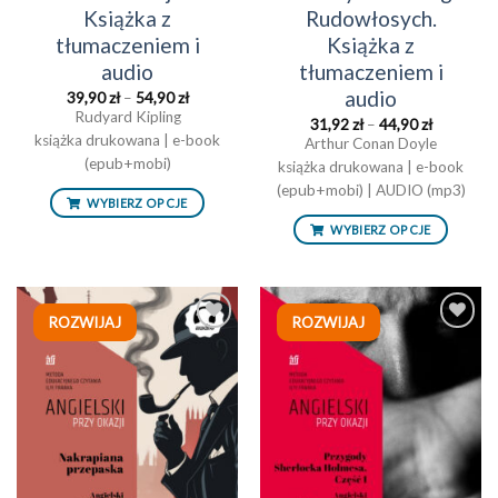
Książka z
Rudowłosych.
tłumaczeniem i
Książka z
audio
tłumaczeniem i
audio
Zakres
39,90
zł
–
54,90
zł
cen:
Rudyard Kipling
Zakres
31,92
zł
–
44,90
zł
od
cen:
książka drukowana | e-book
39,90 zł
Arthur Conan Doyle
od
do
(epub+mobi)
książka drukowana | e-book
31,92 zł
54,90 zł
do
(epub+mobi) | AUDIO (mp3)
44,90 zł
WYBIERZ OPCJE
WYBIERZ OPCJE
ROZWIJAJ
ROZWIJAJ
Dodaj
Dodaj
do
do
listy
listy
życzeń
życzeń