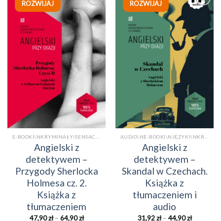
ROZWIJAJ
ROZWIJAJ
Dodaj
Dodaj
do
do
listy
listy
życzeń
życzeń
E-BOOKI\NKRYMINAŁY/SENSACJE\NKSIĄŻKI PO ANGIELSKU Z TŁUMACZENIEM\NKSIĄŻKI TRADYCYJNEE-BOOKI
AUDIO\NE-BOOKI\NJĘZYKI\NKRYMINAŁY/SENSACJE\NKSIĄŻKI PO ANGIELSKU Z TŁUMACZENIEM\NKSIĄŻKI TRADYCYJNE\NPOWIEŚCI/OPOWIADANIAAUDIO
Angielski z
Angielski z
detektywem –
detektywem –
Przygody Sherlocka
Skandal w Czechach.
Holmesa cz. 2.
Książka z
Książka z
tłumaczeniem i
tłumaczeniem
audio
Zakres
Zakres
47,90
zł
–
64,90
zł
31,92
zł
–
44,90
zł