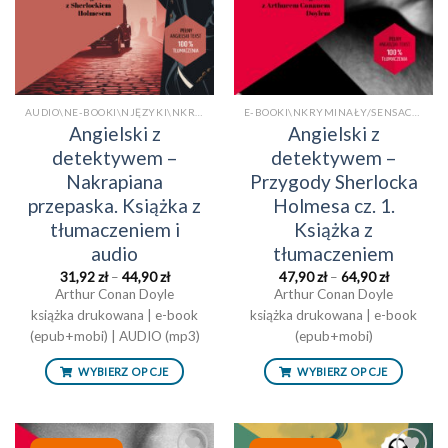
AUDIO\NE-BOOKI\NJĘZYKI\NKRYMINAŁY/SENSACJE\NKSIĄŻKI PO ANGIELSKU Z TŁUMACZENIEM\NKSIĄŻKI TRADYCYJNE\NPOWIEŚCI/OPOWIADANIAAUDIO
E-BOOKI\NKRYMINAŁY/SENSACJE\NKSIĄŻKI PO ANGIELSKU Z TŁUMACZENIEM\NKSIĄŻKI TRADYCYJNEE-BOOKI
Angielski z
Angielski z
detektywem –
detektywem –
Nakrapiana
Przygody Sherlocka
przepaska. Książka z
Holmesa cz. 1.
tłumaczeniem i
Książka z
audio
tłumaczeniem
Zakres
Zakres
31,92
zł
–
44,90
zł
47,90
zł
–
64,90
zł
cen:
cen:
Arthur Conan Doyle
Arthur Conan Doyle
od
od
książka drukowana | e-book
31,92 zł
książka drukowana | e-book
47,90 zł
do
do
(epub+mobi) | AUDIO (mp3)
(epub+mobi)
44,90 zł
64,90 zł
WYBIERZ OPCJE
WYBIERZ OPCJE