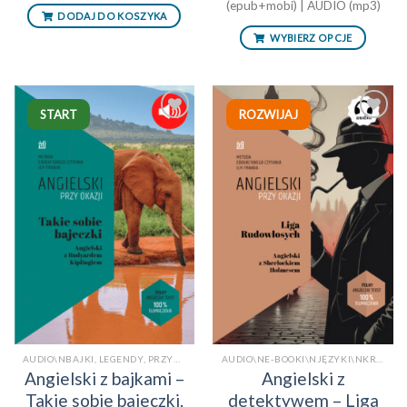
(epub+mobi) | AUDIO (mp3)
34,90 zł
DODAJ DO KOSZYKA
WYBIERZ OPCJE
START
ROZWIJAJ
Dodaj
Dodaj
do
do
listy
listy
życzeń
życzeń
AUDIO\NBAJKI, LEGENDY, PRZYGODY\NE-BOOKI\NKSIĄŻKI PO ANGIELSKU Z TŁUMACZENIEM\NKSIĄŻKI TRADYCYJNEAUDIO
AUDIO\NE-BOOKI\NJĘZYKI\NKRYMINAŁY/SENSACJE\NKSIĄŻKI PO ANGIELSKU Z TŁUMACZENIEM\NKSIĄŻKI TRADYCYJNE\NPOWIEŚCI/OPOWIADANIAAUDIO
Angielski z bajkami –
Angielski z
Takie sobie bajeczki.
detektywem – Liga