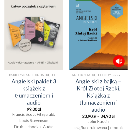
Dodaj
Dodaj
do
do
listy
listy
życzeń
życzeń
! PAKIETY\NAUDIO\NBAJKI, LEGENDY, PRZYGODY\NE-BOOKI\NKSIĄŻKI PO ANGIELSKU Z TŁUMACZENIEM\NKSIĄŻKI TRADYCYJNE\NNA WESOŁO\NPOWIEŚCI/OPOWIADANIA! PAKIETY
AUDIO\NBAJKI, LEGENDY, PRZYGODY\NE-BOOKI\NKSIĄŻKI PO ANGIELSKU Z TŁUMACZENIEM\NKSIĄŻKI TRADYCYJNEAUDIO
Angielski pakiet 3
Angielski z bajką –
książek z
Król Złotej Rzeki.
tłumaczeniem i
Książka z
audio
tłumaczeniem i
audio
99,00
zł
Francis Scott Fitzgerald,
Zakres
23,90
zł
–
34,90
zł
cen:
Louis Stevenson
John Ruskin
od
Druk + ebook + Audio
książka drukowana | e-book
23,90 zł
do