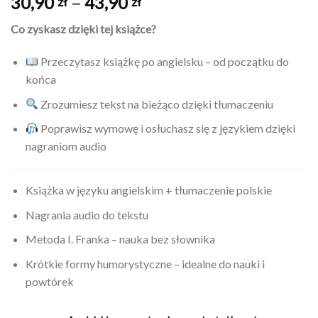
Zakres
30,90
–
43,90
zł
zł
cen:
Co zyskasz dzięki tej książce?
od
30,90 zł
Przeczytasz książkę po angielsku – od początku do
do
końca
43,90 zł
Zrozumiesz tekst na bieżąco dzięki tłumaczeniu
Poprawisz wymowę i osłuchasz się z językiem dzięki
nagraniom audio
Książka w języku angielskim + tłumaczenie polskie
Nagrania audio do tekstu
Metoda I. Franka – nauka bez słownika
Krótkie formy humorystyczne – idealne do nauki i
powtórek