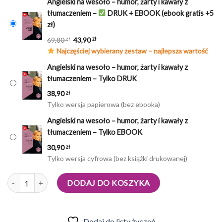
Angielski na wesoło – humor, żarty i kawały z
tłumaczeniem –
DRUK + EBOOK (ebook gratis +5
zł)
Pierwotna
Aktualna
69,80
43,90
zł
zł
cena
cena
Najczęściej wybierany zestaw – najlepsza wartość
wynosiła:
wynosi:
Angielski na wesoło – humor, żarty i kawały z
69,80 zł.
43,90 zł.
tłumaczeniem – Tylko DRUK
38,90
zł
Tylko wersja papierowa (bez ebooka)
Angielski na wesoło – humor, żarty i kawały z
tłumaczeniem – Tylko EBOOK
30,90
zł
Tylko wersja cyfrowa (bez książki drukowanej)
Ilość
DODAJ DO KOSZYKA
Dodaj do listy życzeń