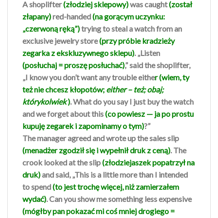
A shoplifter
(złodziej sklepowy)
was caught
(został
złapany)
red-handed
(na gorącym uczynku:
„czerwoną ręką”)
trying to steal a watch from an
exclusive jewelry store
(przy próbie kradzieży
zegarka z ekskluzywnego sklepu)
. „Listen
(posłuchaj = proszę posłuchać)
,” said the shoplifter,
„I know you don’t want any trouble eithe
r (wiem, ty
też nie chcesz kłopotów;
either – też; obaj;
którykolwiek
)
. What do you say I just buy the watch
and we forget about this
(co powiesz — ja po prostu
kupuję zegarek i zapominamy o tym)
?”
The manager agreed and wrote up the sales slip
(menadżer zgodził się i wypełnił druk z ceną)
. The
crook looked at the slip
(złodziejaszek popatrzył na
druk)
and said, „This is a little more than I intended
to spend
(to jest trochę więcej, niż zamierzałem
wydać)
. Can you show me something less expensive
(mógłby pan pokazać mi coś mniej drogiego =