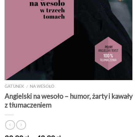
GATUNEK
NA WESOŁO
/
Angielski na wesoło – humor, żarty i kawały
z tłumaczeniem