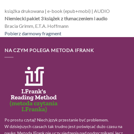
książka drukowana | e-book (epub+mobi) | AUDIO
Niemiecki pakiet 3 książek z tłumaczeniem i audio
Bracia Grimm, E.T.A. Hoffmann
Pobierz darmowy fragment
NA CZYM POLEGA METODA IFRANK
Po prostu czytaj! Niech język przestanie być problemem.
W dzisiejszych czasach tak trudno jest poświęcać dużo czasu na
naukę. Metoda IFrank nie uczy siedzenia nad podręcznikami, lecz