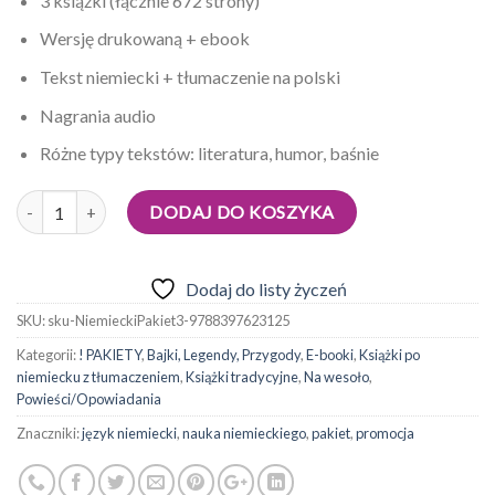
3 książki (łącznie 672 strony)
Wersję drukowaną + ebook
Tekst niemiecki + tłumaczenie na polski
Nagrania audio
Różne typy tekstów: literatura, humor, baśnie
Ilość
DODAJ DO KOSZYKA
Dodaj do listy życzeń
SKU:
sku-NiemieckiPakiet3-9788397623125
Kategorii:
! PAKIETY
,
Bajki, Legendy, Przygody
,
E-booki
,
Książki po
niemiecku z tłumaczeniem
,
Książki tradycyjne
,
Na wesoło
,
Powieści/Opowiadania
Znaczniki:
język niemiecki
,
nauka niemieckiego
,
pakiet
,
promocja