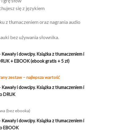
i grę słów
hujesz się z językiem
ku z tłumaczeniem oraz nagrania audio
 nauki bez używania słownika.
Kawały i dowcipy. Książka z tłumaczeniem i
RUK + EBOOK (ebook gratis + 5 zł)
alna
rany zestaw – najlepsza wartość
si:
Kawały i dowcipy. Książka z tłumaczeniem i
 zł.
lko DRUK
owa (bez ebooka)
Kawały i dowcipy. Książka z tłumaczeniem i
lko EBOOK