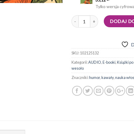
Tylko wersja cyfrowa
Ilość
DODAJ D
D
SKU:
102125132
Kategorii:
AUDIO
,
E-booki
,
Książki p
wesoło
Znaczniki:
humor
,
kawały
,
nauka wło