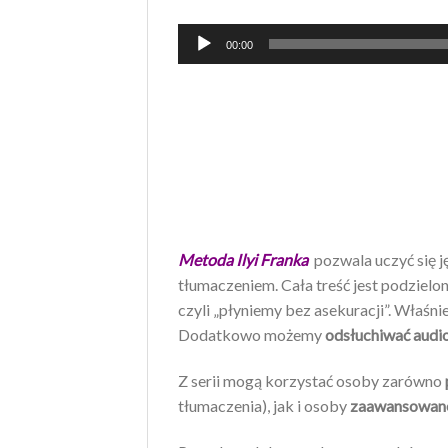
Odtwarzacz
00:00
plików
dźwiękowych
Metoda Ilyi Franka
pozwala uczyć się j
tłumaczeniem. Cała treść jest podzielo
czyli „płyniemy bez asekuracji”. Właśn
Dodatkowo możemy
odsłuchiwać audi
Z serii mogą korzystać osoby zarówno
tłumaczenia), jak i osoby
zaawansowan