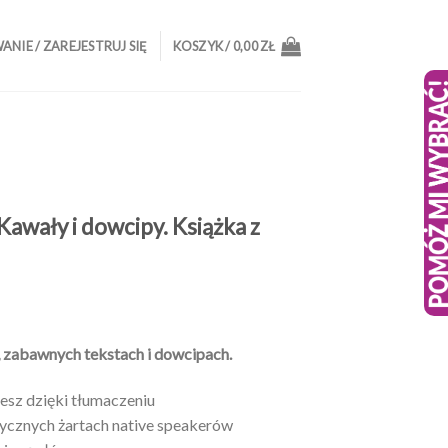
NIE / ZAREJESTRUJ SIĘ
KOSZYK /
0,00
ZŁ
awały i dowcipy. Książka z
kres
n:
, zabawnych tekstach i dowcipach.
d
,12 zł
esz dzięki tłumaczeniu
o
tycznych żartach native speakerów
,90 zł