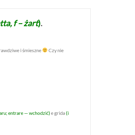
ta, f – żart
)
.
prawdziwe i śmieszne
Czy nie
aru; entrare — wchodzić)
e grida
(i