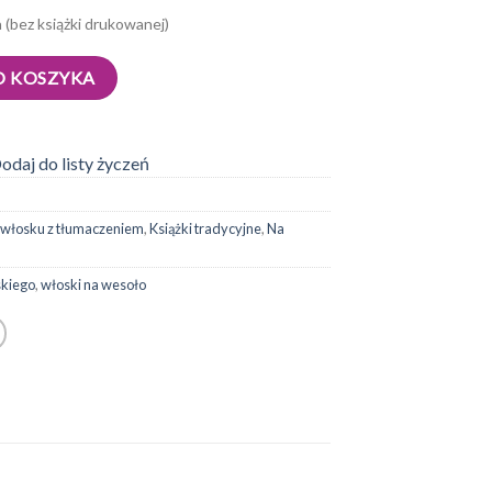
 (bez książki drukowanej)
O KOSZYKA
odaj do listy życzeń
o włosku z tłumaczeniem
,
Książki tradycyjne
,
Na
skiego
,
włoski na wesoło