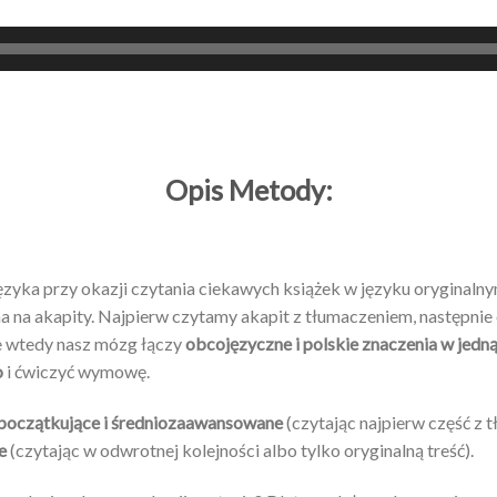
Opis Metody:
ęzyka przy okazji czytania ciekawych książek w języku orygina
na na akapity. Najpierw czytamy akapit z tłumaczeniem, następnie
ie wtedy nasz mózg łączy
obcojęzyczne i polskie znaczenia w jedną
o
i ćwiczyć wymowę.
początkujące i średniozaawansowane
(czytając najpierw część z 
e
(czytając w odwrotnej kolejności albo tylko oryginalną treść).