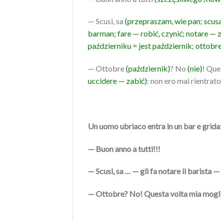
— Scusi, sa
(przepraszam, wie pan; scus
barman; fare — robić, czynić; notare —
październiku = jest październik; ottobr
— Ottobre
(październik)
? No
(nie)
! Que
uccidere — zabić)
: non ero mai rientrato
Un uomo ubriaco entra in un bar e grida
— Buon anno a tutti!!!
— Scusi, sa … — gli fa notare il barista 
— Ottobre? No! Questa volta mia moglie 