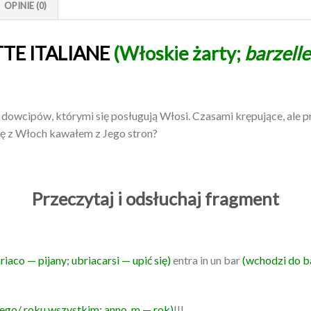
OPINIE (0)
TE ITALIANE
(Włoskie żarty;
barzellet
dowcipów, którymi się posługują Włosi. Czasami krępujące, ale 
ę z Włoch kawałem z Jego stron?
Przeczytaj i odsłuchaj fragment
iaco — pijany; ubriacarsi — upić się)
entra in un bar
(wchodzi do b
ego/ roku wszystkim; anno, m — rok)
!!!