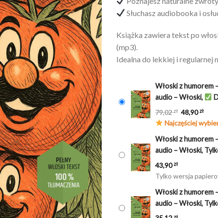
Poznajesz naturalne zwroty 
Słuchasz audiobooka i osłuc
Książka zawiera tekst po włos
(mp3).
Idealna do lekkiej i regularnej
Włoski z humorem – 
audio – Włoski,
D
Pierwotna
Aktu
79,02
48,90
zł
zł
cena
cena
Najczęściej wybie
wynosiła:
wyno
Włoski z humorem – 
79,02 zł.
48,90
audio – Włoski, Ty
43,90
zł
Tylko wersja papier
Włoski z humorem – 
audio – Włoski, Ty
35,12
zł