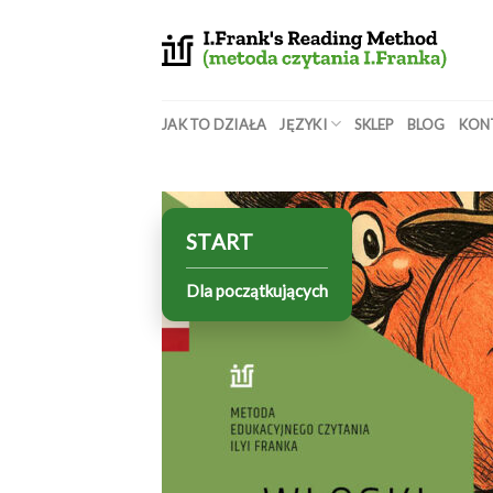
Skip
to
content
JAK TO DZIAŁA
JĘZYKI
SKLEP
BLOG
KON
START
Dla początkujących