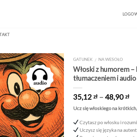
LOGOWA
TAKT
GATUNEK
NA WESOŁO
/
Włoski z humorem – K
tłumaczeniem i audio
Dodaj
do
Za
35,12
–
48,90
zł
zł
listy
życzeń
ce
Ucz się włoskiego na krótkich
o
35
Czytasz po włosku i rozumi
d
Uczysz się języka na auten
48