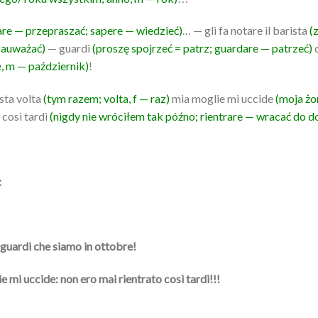
are — przepraszać; sapere — wiedzieć)
… — gli fa notare il barista
(
 zauważać)
— guardi
(proszę spojrzeć = patrz; guardare — patrzeć)
c
e, m — październik)
!
sta volta
(tym razem; volta, f — raz)
mia moglie mi uccide
(moja żon
 così tardi
(nigdy nie wróciłem tak późno; rientrare — wracać do d
:
— guardi che siamo in ottobre!
mi uccide: non ero mai rientrato così tardi!!!