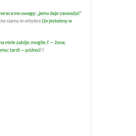
zwraca mu uwagę: „jemu daje zauważyć”
he siamo in ottobre
(że jesteśmy w
a mnie zabije; moglie, f — żona;
omu; tardi — późno)
!!!