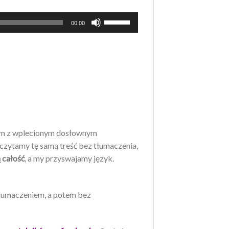
Używaj
00:00
strzałek
do
góry
oraz
do
dołu
aby
zwiększyć
lnym z wplecionym dosłownym
lub
 czytamy tę samą treść bez tłumaczenia,
zmniejszyć
 całość
, a my przyswajamy język.
głośność.
tłumaczeniem, a potem bez