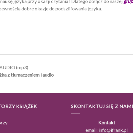
ukę języka przy okazji czytania? Dlatego dołącz do naszej
grup
z pewnością dobre okazje do podszlifowania języka.
| AUDIO (mp3)
żka z tłumaczeniem i audio
TORZY KSIĄŻEK
SKONTAKTUJ SIĘ Z NAM
orzy
Kontakt
email:
info@ifrank.pl