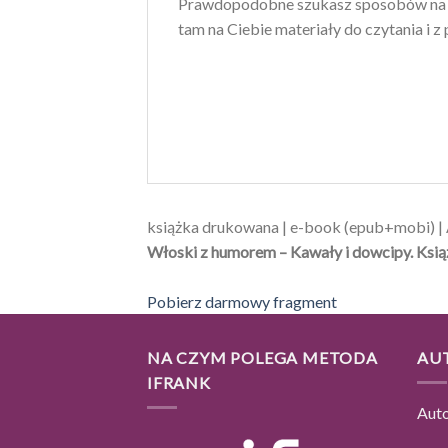
Prawdopodobne szukasz sposobów na na
tam na Ciebie materiały do czytania i 
książka drukowana | e-book (epub+mobi) 
Włoski z humorem – Kawały i dowcipy. Ksią
Pobierz darmowy fragment
NA CZYM POLEGA METODA
AU
IFRANK
Aut