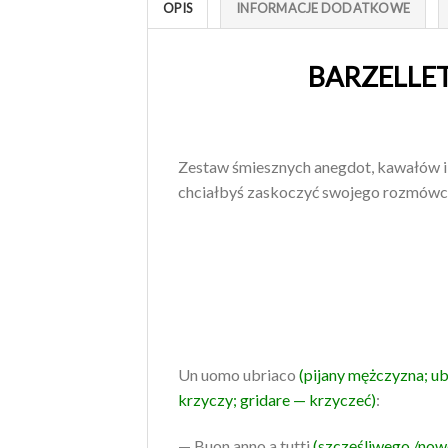
OPIS
INFORMACJE DODATKOWE
BARZELLET
Zestaw śmiesznych anegdot, kawałów i 
chciałbyś zaskoczyć swojego rozmówc
Un uomo ubriaco
(pijany mężczyzna; ubr
krzyczy; gridare — krzyczeć)
:
— Buon anno a tutti
(szczęśliwego /now