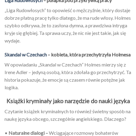
Liga Rudowłosych
– pułapka pod przykrywką pracy
„Liga Rudowłosych” to opowieść o mężczyźnie, który dostaje
dobrze płatną pracę tylko dlatego, że ma rude włosy. Holmes
szybko odkrywa, że to zasłona dymna, a prawdziwa intryga
kryje się głębiej. Ta sprawa uczy, że nic nie jest takie, jak się
wydaje.
Skandal w Czechach
– kobieta, która przechytrzyła Holmesa
W opowiadaniu „Skandal w Czechach” Holmes mierzy się z
Irene Adler – jedyną osobą, która zdołała go przechytrzyć. Ta
historia pokazuje, że emocje są czasem równie potężne jak
logika.
Książki kryminały jako narzędzie do nauki języka
Czytanie książek kryminalnych to również świetny sposób na
naukę języka obcego, szczególnie angielskiego. Dlaczego?
•
Naturalne dialogi –
Wciągające rozmowy bohaterów