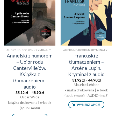
listy
listy
życzeń
życzeń
AUDIO\NE-BOOKI\NKRYMINAŁY/SENSACJE\NKSIĄŻKI PO ANGIELSKU Z TŁUMACZENIEM\NKSIĄŻKI TRADYCYJNEAUDIO
AUDIO\NE-BOOKI\NKRYMINAŁY/SENSACJE\NKSIĄŻKI PO FRANCUSKU Z TŁUMACZENIEM\NKSIĄŻKI TRADYCYJNEAUDIO
Angielski z humorem
Francuski z
– Upiór rodu
tłumaczeniem –
Canterville’ów.
Arsène Lupin.
Książka z
Kryminał z audio
tłumaczeniem i
Zakres
31,92
zł
–
44,90
zł
cen:
Maurice Leblanc
audio
od
książka drukowana | e-book
31,92 zł
Zakres
35,12
zł
–
48,90
zł
do
(epub+mobi) | AUDIO (mp3)
cen:
44,90 zł
Oscar Wilde
od
książka drukowana | e-book
35,12 zł
WYBIERZ OPCJE
do
(epub+mobi)
48,90 zł