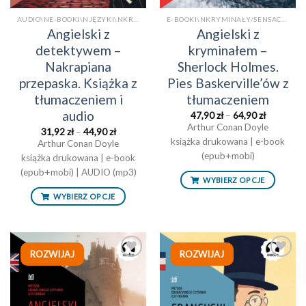
AUDIO\NE-BOOKI\NJĘZYKI\NKRYMINAŁY/SENSACJE\NKSIĄŻKI PO ANGIELSKU Z TŁUMACZENIEM\NKSIĄŻKI TRADYCYJNE\NPOWIEŚCI/OPOWIADANIAAUDIO
E-BOOKI\NKRYMINAŁY/SENSACJE\NKSIĄŻKI PO ANGIELSKU Z TŁUMACZENIEM\NKSIĄŻKI TRADYCYJNEE-BOOKI
Angielski z
Angielski z
detektywem –
kryminałem –
Nakrapiana
Sherlock Holmes.
przepaska. Książka z
Pies Baskerville’ów z
tłumaczeniem i
tłumaczeniem
audio
Zakres
47,90
zł
–
64,90
zł
cen:
Arthur Conan Doyle
Zakres
31,92
zł
–
44,90
zł
od
cen:
książka drukowana | e-book
47,90 zł
Arthur Conan Doyle
od
do
(epub+mobi)
książka drukowana | e-book
31,92 zł
64,90 zł
do
(epub+mobi) | AUDIO (mp3)
44,90 zł
WYBIERZ OPCJE
WYBIERZ OPCJE
ROZWIJAJ
ROZWIJAJ
Dodaj
Dodaj
do
do