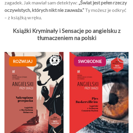
zagadek. Jak mawiał sam detektyw:
„Świat jest pełen rzeczy
oczywistych, których nikt nie zauważa.”
Ty możesz je odkryć
– z książką w ręku.
Książki Kryminały i Sensacje po angielsku z
tłumaczeniem na polski
ROZWIJAJ
SWOBODNIE
Dodaj
Dodaj
do
do
listy
listy
życzeń
życzeń