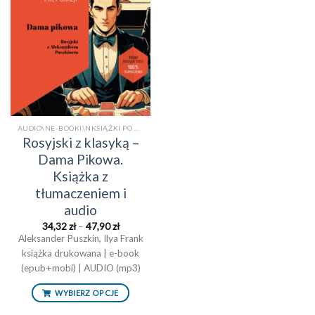
życzeń
AUDIO\NE-BOOKI\NKSIĄŻKI PO ROSYJSKU Z TŁUMACZENIEM\NKSIĄŻKI TRADYCYJNE\NPOWIEŚCI/OPOWIADANIAAUDIO
Rosyjski z klasyką –
Dama Pikowa.
Książka z
tłumaczeniem i
audio
Zakres
34,32
zł
–
47,90
zł
cen:
Aleksander Puszkin, Ilya Frank
od
książka drukowana | e-book
34,32 zł
do
(epub+mobi) | AUDIO (mp3)
47,90 zł
WYBIERZ OPCJE