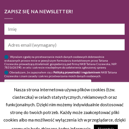
ZAPISZ SIĘ NA NEWSLETTER!
Wyrażam zgodę na przetwarzanie moich danych osobowych dobrowolnie
wskazanych przeze mnie w powyższym formularzu kontaktowym przez Tatiana
Ciszewska prowadzącą działalność gospodarczą pod firmą NKB Tatiana Ciszewska, NIP:
7831626390, w celu i zakresie niezbędnym do załatwienia zgłoszonej sprawy.
Oświadczam, że zapoznałem się z
Polityką prywatności i regulaminem
NKB Tatiana
Ciszewska i znam zasady i zakres przetwarzania moich danych osobowych.
Nasza strona internetowa używa plików cookies (tzw.
ciasteczka) w celach statystycznych, reklamowych oraz
funkcjonalnych. Dzięki nim możemy indywidualnie dostosować
stronę do twoich potrzeb. Każdy może zaakceptować pliki
cookies albo ma możliwość wyłączenia ich w przeglądarce, dzięki
czemu nie będą zbierane żadne informacje.
Akceptuję