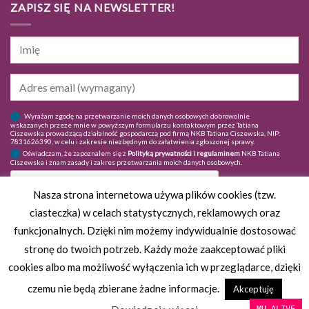
ZAPISZ SIĘ NA NEWSLETTER!
Wyrażam zgodę na przetwarzanie moich danych osobowych dobrowolnie
wskazanych przeze mnie w powyższym formularzu kontaktowym przez Tatiana
Ciszewska prowadzącą działalność gospodarczą pod firmą NKB Tatiana Ciszewska, NIP:
7831626390, w celu i zakresie niezbędnym do załatwienia zgłoszonej sprawy.
Oświadczam, że zapoznałem się z
Polityką prywatności i regulaminem
NKB Tatiana
Ciszewska i znam zasady i zakres przetwarzania moich danych osobowych.
Nasza strona internetowa używa plików cookies (tzw.
ciasteczka) w celach statystycznych, reklamowych oraz
funkcjonalnych. Dzięki nim możemy indywidualnie dostosować
stronę do twoich potrzeb. Każdy może zaakceptować pliki
cookies albo ma możliwość wyłączenia ich w przeglądarce, dzięki
czemu nie będą zbierane żadne informacje.
Akceptuję
Copyright 2026 ©
IFrank by
websites.systems