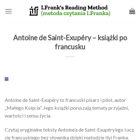
Skip
to
content
Antoine de Saint-Exupéry – książki po
francusku
Antoine de Saint-Exupéry to francuski pisarz i pilot, autor
„Małego Księcia”. Jego książki poruszają tematy przyjaźni,
wartości i sensu życia.
Czytaj oryginalne teksty Antoine’a de Saint-Exupéry’ego i ucz
się francuskiego bez słownika dzięki metodzie Ilyi Franka.