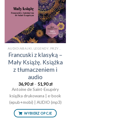
AUDIO\NBAJKI, LEGENDY, PRZYGODY\NE-BOOKI\NKSIĄŻKI PO FRANCUSKU Z TŁUMACZENIEM\NKSIĄŻKI TRADYCYJNE\NPOWIEŚCI/OPOWIADANIAAUDIO
Francuski z klasyką –
Mały Książę. Książka
z tłumaczeniem i
audio
Zakres
36,90
zł
–
51,90
zł
cen:
Antoine de Saint-Exupéry
od
książka drukowana | e-book
36,90 zł
do
(epub+mobi) | AUDIO (mp3)
51,90 zł
WYBIERZ OPCJE